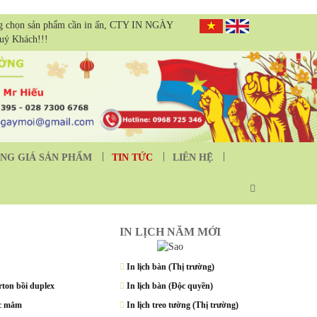
g chọn sản phẩm cần in ấn, CTY IN NGÀY
Quý Khách!!!
NG GIÁ SẢN PHẨM
TIN TỨC
LIÊN HỆ
IN LỊCH NĂM MỚI
In lịch bàn (Thị trường)
rton bồi duplex
In lịch bàn (Độc quyền)
ớc mắm
In lịch treo tường (Thị trường)