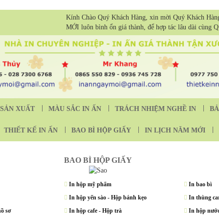
Kính Chào Quý Khách Hàng, xin mời Quý Khách Hàn
MỚI luôn bình ổn giá thành, để hợp tác lâu dài cùng 
SẢN XUẤT
MÀU SẮC IN ẤN
TRÁCH NHIỆM NGHỀ IN
BẢ
THIẾT KẾ IN ẤN
BAO BÌ HỘP GIẤY
IN LỊCH NĂM MỚI
BAO BÌ HỘP GIẤY
In hộp mỹ phẩm
In bao bì
In hộp yến sào - Hộp bánh kẹo
In thùng ca
hồ sơ
In hộp cafe - Hộp trà
In hộp nư