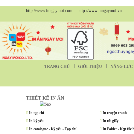
http://www.inngaymoi.com http://www.inngaymoi.vn
TRANG CHỦ
GIỚI THIỆU
NĂNG LỰC 
THIẾT KẾ IN ẤN
In tạp chí
In truyện tranh
In kỹ yếu
In túi giấy
In catalogue - Kỹ yếu - Tạp chí
In Folder - Kẹp file 