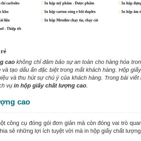
 chi cacboles
In hộp mỹ phẩm - Dược phẩm
In hộp đựng
p kho
In hộp carton sóng e bồi duplex
In hộp âm 
ài liệu
In hộp Metalize chạy tia, chạy cát
el - Thiệp tết
 rẻ
g cao
không chỉ đảm bảo sự an toàn cho hàng hóa tron
và tạo dấu ấn đặc biệt trong mắt khách hàng. Hộp giấy
iệu và thu hút sự chú ý của khách hàng. Trong bài viết
ịch vụ
in hộp giấy chất lượng cao
.
lượng cao
công cụ đóng gói đơn giản mà còn đóng vai trò quan t
chia sẻ những lợi ích tuyệt vời mà in hộp giấy chất lượ