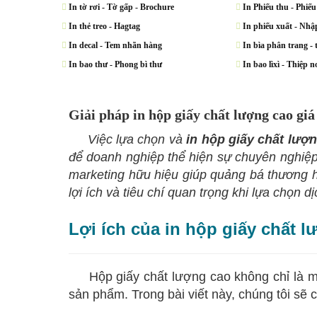
In tờ rơi - Tờ gấp - Brochure
In Phiếu thu - Phiếu
In thẻ treo - Hagtag
In phiếu xuất - Nhậ
In decal - Tem nhãn hàng
In bìa phân trang - t
In bao thư - Phong bì thư
In bao lìxì - Thiệp no
Giải pháp in hộp giấy chất lượng cao giá
Việc lựa chọn và
in hộp
giấy
chất lượn
để doanh nghiệp thể hiện sự chuyên nghiệp 
marketing hữu hiệu giúp quảng bá thương h
lợi ích và tiêu chí quan trọng khi lựa chọn d
Lợi ích của in hộp giấy chất 
Hộp giấy chất lượng cao không chỉ là một 
sản phẩm. Trong bài viết này, chúng tôi sẽ 