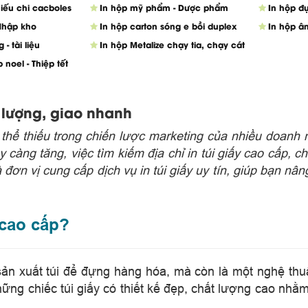
hiếu chi cacboles
In hộp mỹ phẩm - Dược phẩm
In hộp đ
 Nhập kho
In hộp carton sóng e bồi duplex
In hộp 
 - tài liệu
In hộp Metalize chạy tia, chạy cát
p noel - Thiệp tết
t lượng, giao nhanh
thể thiếu trong chiến lược
marketing
của nhiều doanh n
 càng tăng, việc tìm kiếm địa chỉ in túi giấy cao cấp,
 đơn vị cung cấp dịch vụ in
túi giấy
uy tín, giúp bạn nâng
 cao cấp?
 sản xuất túi để đựng hàng hóa, mà còn là một nghệ thuậ
ững chiếc túi giấy có thiết kế đẹp, chất lượng cao nh