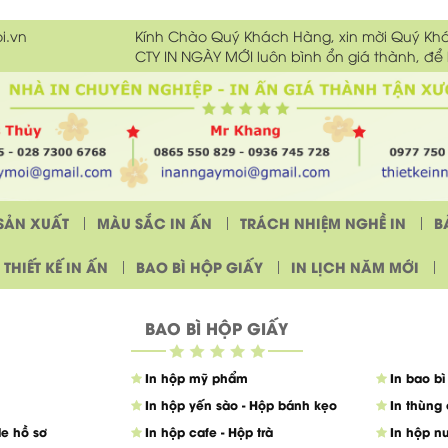
i.vn
Kính Chào Quý Khách Hàng, xin mời Quý Kh
CTY IN NGÀY MỚI luôn bình ổn giá thành, để
SẢN XUẤT
MÀU SẮC IN ẤN
TRÁCH NHIỆM NGHỀ IN
B
THIẾT KẾ IN ẤN
BAO BÌ HỘP GIẤY
IN LỊCH NĂM MỚI
BAO BÌ HỘP GIẤY
In hộp mỹ phẩm
In bao bì
In hộp yến sào - Hộp bánh kẹo
In thùng 
ile hồ sơ
In hộp cafe - Hộp trà
In hộp 