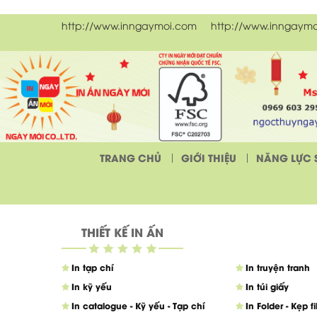
http://www.inngaymoi.com http://www.inngaymo
TRANG CHỦ
GIỚI THIỆU
NĂNG LỰC 
THIẾT KẾ IN ẤN
In tạp chí
In truyện tranh
In kỹ yếu
In túi giấy
In catalogue - Kỹ yếu - Tạp chí
In Folder - Kẹp f