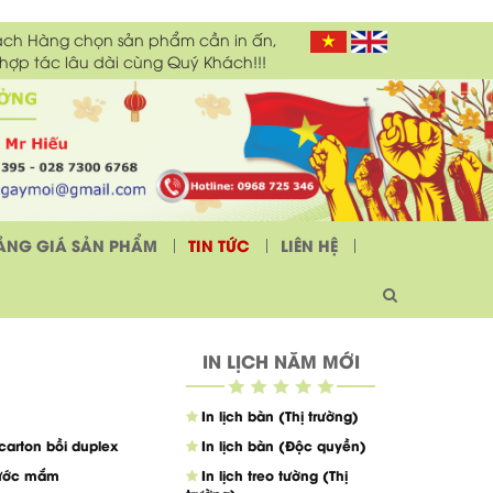
ách Hàng chọn sản phẩm cần in ấn,
 hợp tác lâu dài cùng Quý Khách!!!
ẢNG GIÁ SẢN PHẨM
TIN TỨC
LIÊN HỆ
IN LỊCH NĂM MỚI
In lịch bàn (Thị trường)
carton bồi duplex
In lịch bàn (Độc quyền)
nước mắm
In lịch treo tường (Thị