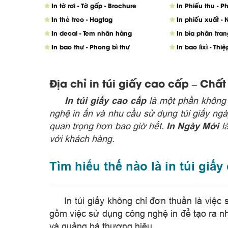
In tờ rơi - Tờ gấp - Brochure
In Phiếu thu - P
In thẻ treo - Hagtag
In phiếu xuất -
In decal - Tem nhãn hàng
In bìa phân trang
In bao thư - Phong bì thư
In bao lìxì - Thiệ
Địa chỉ in túi giấy cao cấp – Chấ
​
In túi giấy cao cấp
là một phần không 
nghệ in ấn và nhu cầu sử dụng túi giấy ngày
quan trọng hơn bao giờ hết.
In Ngày Mới
là
với khách hàng.
Tìm hiểu thế nào là in túi giấy
​
In túi giấy không chỉ đơn thuần là việc
gồm việc sử dụng công nghệ in để tạo ra nh
và quảng bá thương hiệu.