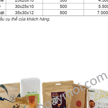
he
25x20x10
500
4.50
y
30x25x10
500
5.50
uật
35x30x12
500
7.000
cầu cụ thể của khách hàng.