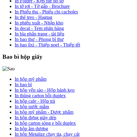
In Folder - Kẹp file hồ sơ
In tờ rơi - Tờ gấp - Brochure
In Phiếu thu - Phiếu chi cacboles
In thẻ treo - Hagtag
In phiếu xuất - Nhập kho
In decal - Tem nhãn hàng
In bìa phân trang - tài liệu
In bao thư - Phong bì thư
In bao lìxì - Thiệp noel - Thiệp tết
Bao bì hộp giấy
In hộp mỹ phẩm
In bao bì
In hộp yến sào - Hộp bánh kẹo
In thùng carton bồi duplex
In hộp cafe - Hộp trà
In hộp nước mắm
In hộp mỹ phẩm - Dược phẩm
In hộp đựng giày dép
In hộp carton sóng e bồi duplex
In hộp âm dương
In hộp Metalize chạy tia, chạy cát