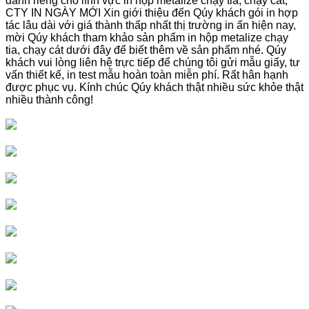
dành riêng cho lĩnh vực in hộp metalize chạy tia, chạy cát,
CTY IN NGÀY MỚI
Xin giới thiệu đến Qúy khách gói in hợp
tác lâu dài với giá thành thấp nhất thị trường in ấn hiện nay,
mời Qúy khách tham khảo sản phẩm in hộp metalize chạy
tia, chạy cát dưới đây để biết thêm về sản phẩm nhé. Qúy
khách vui lòng liên hệ trực tiếp để chúng tôi gửi mẫu giấy, tư
vấn thiết kế, in test mẫu hoàn toàn miễn phí. Rất hân hạnh
được phục vụ. Kính chúc Qúy khách thật nhiều sức khỏe thật
nhiều thành công!