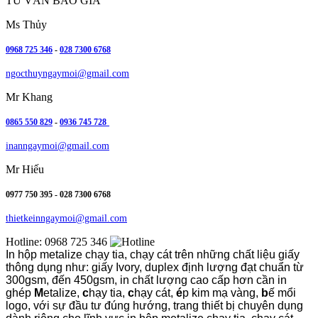
TƯ VẤN BÁO GIÁ
Ms Thủy
0968 725 346
-
028 7300 6768
ngocthuyngaymoi@gmail.com
Mr Khang
0865 550 829
-
0936 745 728
inanngaymoi@gmail.com
Mr Hiếu
0977 750 395 - 028 7300 6768
thietkeinngaymoi@gmail.com
Hotline:
0968 725 346
In hộp metalize chạy tia, chạy cát trên những chất liệu giấy
thông dụng như: giấy Ivory, duplex định lượng đạt chuẩn từ
300gsm, đến 450gsm, in chất lượng cao cấp hơn cần in
ghép
M
etalize,
c
hạy tia,
c
hạy cát,
é
p kim mạ vàng,
b
ế mổi
logo, với sự đầu tư đúng hướng, trang thiết bị chuyên dụng