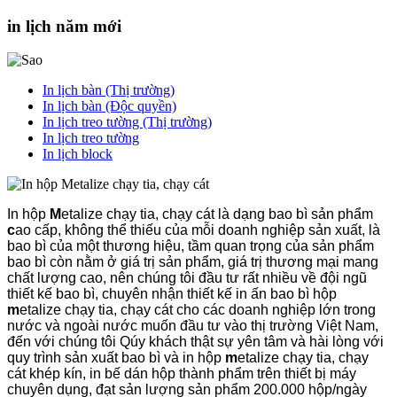
in lịch năm mới
In lịch bàn (Thị trường)
In lịch bàn (Độc quyền)
In lịch treo tường (Thị trường)
In lịch treo tường
In lịch block
In hộp
M
etalize chạy tia, chạy cát là dạng bao bì sản phẩm
c
ao cấp, không thể thiếu của mỗi doanh nghiệp sản xuất, là
bao bì của một thương hiệu, tầm quan trọng của sản phẩm
bao bì còn nằm ở giá trị sản phẩm, giá trị thương mại mang
chất lượng cao, nên chúng tôi đầu tư rất nhiều về đội ngũ
thiết kế bao bì, chuyên nhận thiết kế in ấn bao bì hộp
m
etalize chạy tia, chạy cát cho các doanh nghiệp lớn trong
nước và ngoài nước muốn đầu tư vào thị trường Việt Nam,
đến với chúng tôi Qúy khách thật sự yên tâm và hài lòng với
quy trình sản xuất bao bì và in hộp
m
etalize chạy tia, chạy
cát khép kín, in bế dán hộp thành phẩm trên thiết bị máy
chuyên dụng, đạt sản lượng sản phẩm 200.000 hộp/ngày