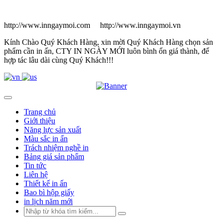
http://www.inngaymoi.com http://www.inngaymoi.vn
Kính Chào Quý Khách Hàng, xin mời Quý Khách Hàng chọn sản
phẩm cần in ấn, CTY IN NGÀY MỚI luôn bình ổn giá thành, để
hợp tác lâu dài cùng Quý Khách!!!
Trang chủ
Giới thiệu
Năng lực sản xuất
Màu sắc in ấn
Trách nhiệm nghề in
Bảng giá sản phẩm
Tin tức
Liên hệ
Thiết kế in ấn
Bao bì hộp giấy
in lịch năm mới