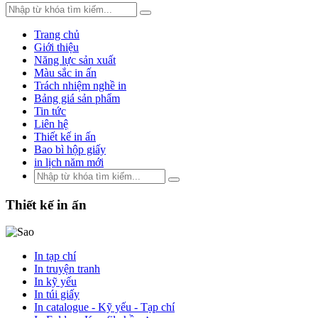
Trang chủ
Giới thiệu
Năng lực sản xuất
Màu sắc in ấn
Trách nhiệm nghề in
Bảng giá sản phẩm
Tin tức
Liên hệ
Thiết kế in ấn
Bao bì hộp giấy
in lịch năm mới
Thiết kế in ấn
In tạp chí
In truyện tranh
In kỹ yếu
In túi giấy
In catalogue - Kỹ yếu - Tạp chí