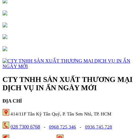
CTY TNHH SẢN XUẤT THƯƠNG MẠI
DỊCH VỤ IN ẤN NGÀY MỚI
ĐỊA CHỈ
414/11F Tân Kỳ Tân Quý, P. Tân Sơn Nhì, TP. HCM
028 7300 6768
-
0968 725 346
-
0936 745 728