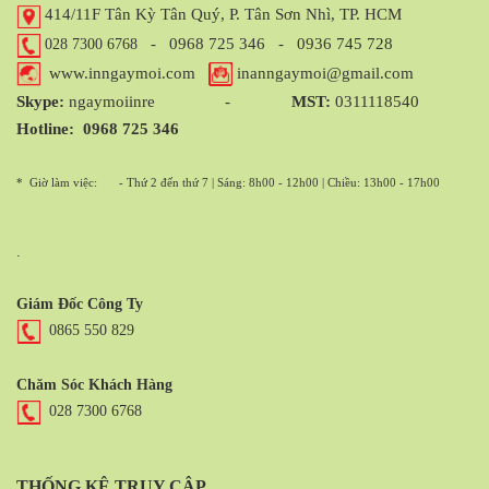
414/11F Tân Kỳ Tân Quý, P. Tân Sơn Nhì, TP. HCM
-
0968 725 346
-
0936 745 728
028 7300 6768
www.inngaymoi.com
inanngaymoi@gmail.com
Skype:
ngaymoiinre -
MST:
0311118540
Hotline:
0968 725 346
* Giờ làm việc:
- Thứ 2 đến thứ 7 | Sáng: 8h00 - 12h00 | Chiều: 13h00 - 17h00
.
Giám Đốc Công Ty
0865 550 829
Chăm Sóc Khách Hàng
028 7300 6768
THỐNG KÊ TRUY CẬP