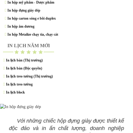
In hộp mỹ phẩm - Dược phẩm
In hộp đựng giày dép
In hộp carton sóng e bồi duplex
In hộp âm dương
In hộp Metalize chạy tia, chạy cát
IN LỊCH NĂM MỚI
In lịch bàn (Thị trường)
In lịch bàn (Độc quyền)
In lịch treo tường (Thị trường)
In lịch treo tường
In lịch block
Với những chiếc hộp đựng
giày
được thiết kế
độc đáo và
in ấn
chất lượng, doanh nghiệp