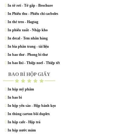
In tờ rơi - Tờ gấp - Brochure
In Phiếu thu - Phiếu chi cacboles
In thẻ treo - Hagtag
In phiếu xuất - Nhập kho
In decal - Tem nhãn hàng
In bìa phân trang - tài liệu
In bao thư - Phong bì thư
In bao lìxì - Thiệp noel - Thiệp tết
BAO BÌ HỘP GIẤY
In hộp mỹ phẩm
In bao bì
In hộp yến sào - Hộp bánh kẹo
In thùng carton bồi duplex
In hộp cafe - Hộp trà
In hộp nước mắm