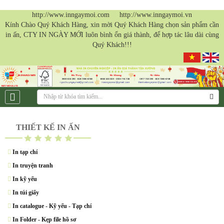
http://www.inngaymoi.com http://www.inngaymoi.vn
Kính Chào Quý Khách Hàng, xin mời Quý Khách Hàng chọn sản phẩm cần
in ấn, CTY IN NGÀY MỚI luôn bình ổn giá thành, để hợp tác lâu dài cùng
Quý Khách!!!
THIẾT KẾ IN ẤN
In tạp chí
In truyện tranh
In kỹ yếu
In túi giấy
In catalogue - Kỹ yếu - Tạp chí
In Folder - Kẹp file hồ sơ