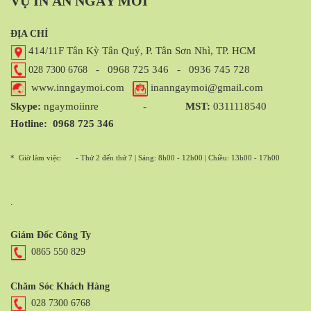
VỤ IN ẤN NGÀY MỚI
ĐỊA CHỈ
414/11F Tân Kỳ Tân Quý, P. Tân Sơn Nhì, TP. HCM
-
0968 725 346
-
0936 745 728
028 7300 6768
www.inngaymoi.com
inanngaymoi@gmail.com
Skype:
ngaymoiinre -
MST:
0311118540
Hotline:
0968 725 346
* Giờ làm việc:
- Thứ 2 đến thứ 7 | Sáng: 8h00 - 12h00 | Chiều: 13h00 - 17h00
.
Giám Đốc Công Ty
0865 550 829
Chăm Sóc Khách Hàng
028 7300 6768