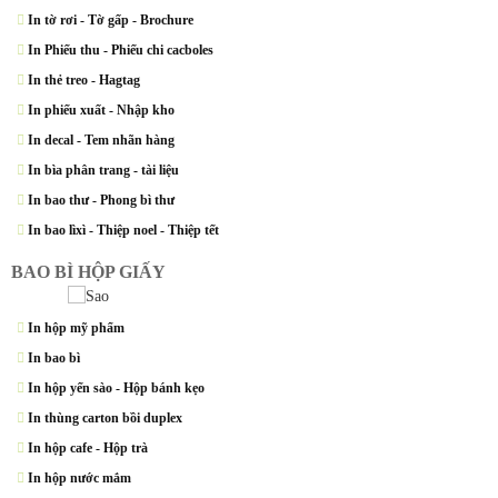
In tờ rơi - Tờ gấp - Brochure
In Phiếu thu - Phiếu chi cacboles
In thẻ treo - Hagtag
In phiếu xuất - Nhập kho
In decal - Tem nhãn hàng
In bìa phân trang - tài liệu
In bao thư - Phong bì thư
In bao lìxì - Thiệp noel - Thiệp tết
BAO BÌ HỘP GIẤY
In hộp mỹ phẩm
In bao bì
In hộp yến sào - Hộp bánh kẹo
In thùng carton bồi duplex
In hộp cafe - Hộp trà
In hộp nước mắm