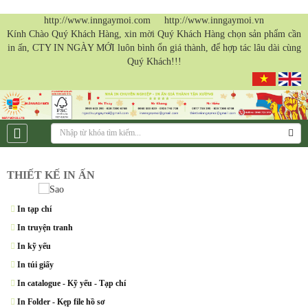
http://www.inngaymoi.com http://www.inngaymoi.vn
Kính Chào Quý Khách Hàng, xin mời Quý Khách Hàng chọn sản phẩm cần
in ấn, CTY IN NGÀY MỚI luôn bình ổn giá thành, để hợp tác lâu dài cùng
Quý Khách!!!
THIẾT KẾ IN ẤN
In tạp chí
In truyện tranh
In kỹ yếu
In túi giấy
In catalogue - Kỹ yếu - Tạp chí
In Folder - Kẹp file hồ sơ