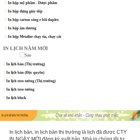
In hộp mỹ phẩm - Dược phẩm
In hộp đựng giày dép
In hộp carton sóng e bồi duplex
In hộp âm dương
In hộp Metalize chạy tia, chạy cát
IN LỊCH NĂM MỚI
In lịch bàn (Thị trường)
In lịch bàn (Độc quyền)
In lịch treo tường (Thị trường)
In lịch treo tường
In lịch block
In lịch bàn, in lịch bàn thị trường là lịch đã được CTY
IN NGÀY MỚI đăng ký xuất bản, Nhà in chúng tôi tự