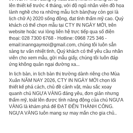
lên thiết kế trước 4 tháng, với độ ngũ nhân viên đồ họa
lành nghề cho ra những mẫu l
ịch bàn(hay còn gọi là
lịch chữ A) 2020 sống động, đạt tính thẩm mỹ cao. Quý
khách có thể chọn mẫu tại CTY IN NGÀY MỚI, trên
website hoặc vui lòng liên hệ trực tiếp qua số điện
thoại: 028 7300 6768 - Hotline: 0968 725 346 -
email:inanngaymoi@gmail.com, chúng tôi luôn sẳn
sàng tư vấn nhiệt tình, Quý khách có thể yêu cầu nhân
viên cho xem mẫu, gữi mẫu giấy, chúng tôi luôn đáp
ứng không quản ngại đường xa...
In lịch bàn, in lịch bàn thị trường dành riêng cho Mùa
Xuân NĂM NAY 2026, CTY IN NGÀY MỚI chọn lối
thiết kế phá cách, chủ đề cảnh vật, màu sắc xoay
quanh chú NGỰA VÀNG đáng yêu, đơn giản nhưng
thẩm mỹ, toát lên được tính năng động của chú NGỰA
VÀNG là khám phá để ĐẠT ĐẾN THÀNH CÔNG.
NGỰA VÀNG luôn mang sự may mắn cho gia chủ..