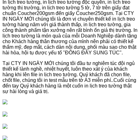
In lịch treo tường, in lịch treo tường độc quyền, in lịch treo
tường thị trường, in lịch treo tường 5 tờ, 7 tờ trên giấy đạt
chuẩn Coucher200gsm đến giấy Coucher250gsm. Tại CTY
IN NGÀY MỚI chúng tôi là đơn vị chuyên thiết kế in lịch treo
tường hàng năm với giá thành thấp, in lịch treo tường, gia
công thành phẩm tận xưởng nên rất bình ổn giá thị trường. In
lịch treo tường là món quà của mỗi Doanh Nghiệp dành tặng
cho Khách hàng thân thương của mình nên phải có thiết kế
thẩm mỹ, đẹp mắt, cách dàn nội dung, phối màu sao cho thật
hài hòa, hội tụ được yếu tố "ĐÔNG ĐẦY SUNG TÚC".
Tại CTY IN NGÀY MỚI chúng tôi đầu tư nghiêm túc đội ngủ
thiết kế lành nghề, nhiệt huyết, luôn theo xát ý của khách
hàng khi lên file in lịch treo tường. Quý khách đã chọn file,
chốt file, chúng tôi in test mẫu trên tờ A3 miễn phí..Cuối cùng
đến tay Quý khách hàng là một cuốn in lịch treo tường thật
sự hài lòng và giá trị.