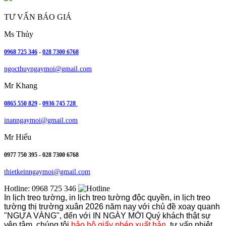
TƯ VẤN BÁO GIÁ
Ms Thủy
0968 725 346
-
028 7300 6768
ngocthuyngaymoi@gmail.com
Mr Khang
0865 550 829
-
0936 745 728
inanngaymoi@gmail.com
Mr Hiếu
0977 750 395 - 028 7300 6768
thietkeinngaymoi@gmail.com
Hotline:
0968 725 346
In lịch treo tường, in lịch treo tường độc quyền, in lịch treo
tường thị trường xuân 2026 năm nay với chủ đề xoay quanh
"NGỰA VÀNG", đến với IN NGÀY MỚI Quý khách thật sự
yên tâm, chúng tôi
bảo hộ giấy phép xuất bản,
tư vấn nhiệt