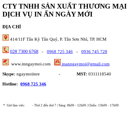
CTY TNHH SẢN XUẤT THƯƠNG MẠI
DỊCH VỤ IN ẤN NGÀY MỚI
ĐỊA CHỈ
414/11F Tân Kỳ Tân Quý, P. Tân Sơn Nhì, TP. HCM
028 7300 6768
-
0968 725 346
-
0936 745 728
www.inngaymoi.com
inanngaymoi@gmail.com
Skype:
ngaymoiinre -
MST:
0311118540
Hotline:
0968 725 346
* Giờ làm việc:
- Thứ 2 đến thứ 7 | Sáng: 8h00 - 12h00 | Chiều: 13h00 - 17h00