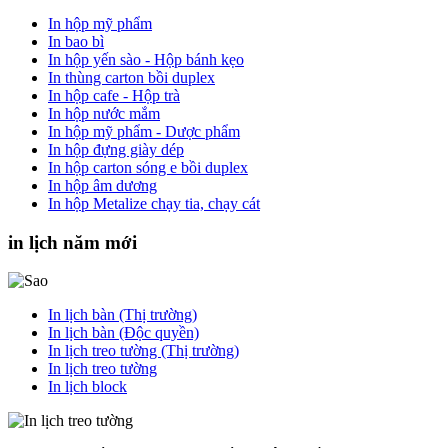
In hộp mỹ phẩm
In bao bì
In hộp yến sào - Hộp bánh kẹo
In thùng carton bồi duplex
In hộp cafe - Hộp trà
In hộp nước mắm
In hộp mỹ phẩm - Dược phẩm
In hộp đựng giày dép
In hộp carton sóng e bồi duplex
In hộp âm dương
In hộp Metalize chạy tia, chạy cát
in lịch năm mới
In lịch bàn (Thị trường)
In lịch bàn (Độc quyền)
In lịch treo tường (Thị trường)
In lịch treo tường
In lịch block