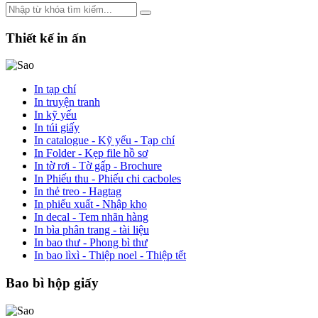
Thiết kế in ấn
In tạp chí
In truyện tranh
In kỹ yếu
In túi giấy
In catalogue - Kỹ yếu - Tạp chí
In Folder - Kẹp file hồ sơ
In tờ rơi - Tờ gấp - Brochure
In Phiếu thu - Phiếu chi cacboles
In thẻ treo - Hagtag
In phiếu xuất - Nhập kho
In decal - Tem nhãn hàng
In bìa phân trang - tài liệu
In bao thư - Phong bì thư
In bao lìxì - Thiệp noel - Thiệp tết
Bao bì hộp giấy