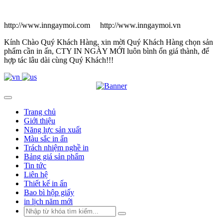
http://www.inngaymoi.com http://www.inngaymoi.vn
Kính Chào Quý Khách Hàng, xin mời Quý Khách Hàng chọn sản
phẩm cần in ấn, CTY IN NGÀY MỚI luôn bình ổn giá thành, để
hợp tác lâu dài cùng Quý Khách!!!
Trang chủ
Giới thiệu
Năng lực sản xuất
Màu sắc in ấn
Trách nhiệm nghề in
Bảng giá sản phẩm
Tin tức
Liên hệ
Thiết kế in ấn
Bao bì hộp giấy
in lịch năm mới